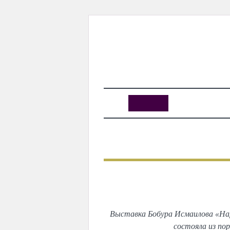
KUNUTUN
MYDAY
MYDAYTV
MYDAY SPECIAL
ПРЕДЫДУЩИЙ
Выст
Выставка Бобура Исмаилова «Нар
состояла из по