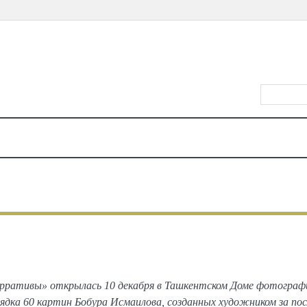
ВХОД/РЕ
КАЛЕНДАРЬ
МЕСТА
ЕДА
КИНО
ТЕАТР
КОНЦЕРТЫ
ДЕТЯМ
МА
ВСЕ
ФОТОГРАФИИ С МЕРОПРИЯТИЙ
авка Бобура Исмаилова «Нарра
ративы» открылась 10 декабря в Ташкентском Доме фотографи
рядка 60 картин Бобура Исмаилова, созданных художником за посл