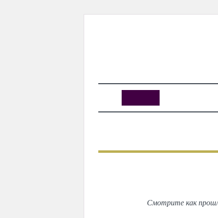
KUNUTUN
MYDAY
MYDAYTV
MYDAY SPECIAL
ПРЕДЫДУЩИЙ
Откры
Смотрите как прошл