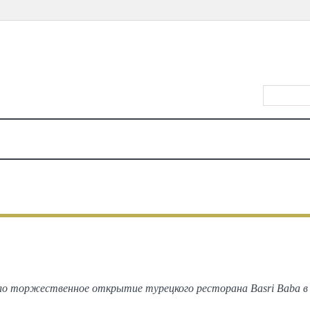
ВХОД/РЕ
КАЛЕНДАРЬ
МЕСТА
ЕДА
КИНО
ТЕАТР
КОНЦЕРТЫ
ДЕТЯМ
МА
ВСЕ
ФОТОГРАФИИ С МЕРОПРИЯТИЙ
тие ресторана Basri Baba в Таш
о торжественное открытие турецкого ресторана Basri Baba 