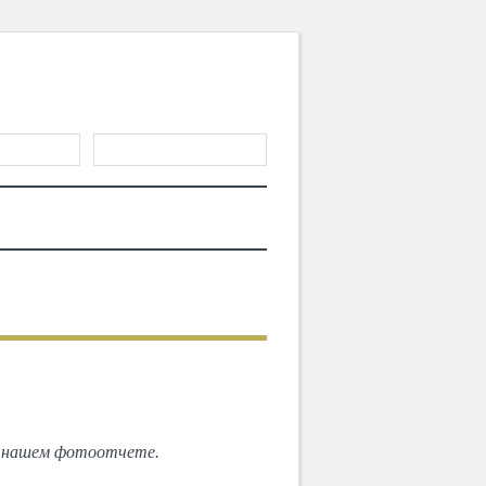
ГИСТРАЦИЯ
ТЕРИАЛЫ
MD CHOICE AWARDS
СЛЕДУЮЩИЙ
кенте!
в нашем фотоотчете.