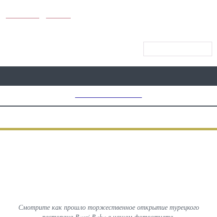
KUNUTUN
MYDAY
МЕНЮ САЙТА
MD CHOICE AWARDS
ПРЕДЫДУЩИЙ
ВСЕ
СЛЕДУЮЩИЙ
ФОТОГРАФИИ С МЕРОПРИЯТИЙ
Открытие ресторана Basri Baba
в Ташкенте!
Смотрите как прошло торжественное открытие турецкого
ресторана Basri Baba в нашем фотоотчете.