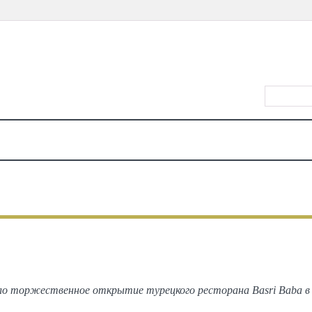
ВХОД/РЕ
КАЛЕНДАРЬ
МЕСТА
ЕДА
КИНО
ТЕАТР
КОНЦЕРТЫ
ДЕТЯМ
МА
ВСЕ
ФОТОГРАФИИ С МЕРОПРИЯТИЙ
тие ресторана Basri Baba в Таш
о торжественное открытие турецкого ресторана Basri Baba 