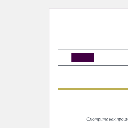
KUNUTUN
MYDAY
MYDAYTV
MYDAY SPECIAL
ПРЕДЫДУЩИЙ
Откры
Смотрите как прошл