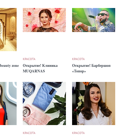
КРАСОТА
КРАСОТА
beauty zone
Открытие! Клиника
Открытие! Барбершоп
MUQARNAS
«Топор»
КРАСОТА
КРАСОТА