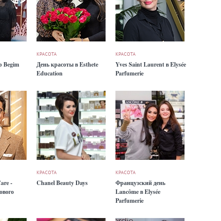
КРАСОТА
КРАСОТА
р Begim
День красоты в Esthete
Yves Saint Laurent в Elysée
Education
Parfumerie
КРАСОТА
КРАСОТА
are -
Chanel Beauty Days
Французский день
ового
Lancôme в Elysée
Parfumerie