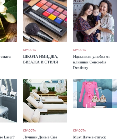
КРАСОТА
КРАСОТА
ромата
ШКОЛА ИМИДЖА,
Идеальная улыбка от
ВИЗАЖА И СТИЛЯ
клиники Concordia
Dentistry
КРАСОТА
КРАСОТА
ne Laser?
Лучший День в Спа
Must Have в отпуск