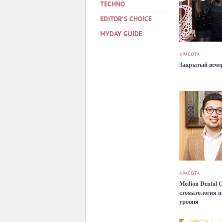
TECHNO
EDITOR'S CHOICE
MYDAY GUIDE
КРАСОТА
Закрытый вече
КРАСОТА
Medion Dental C
стоматология н
уровня