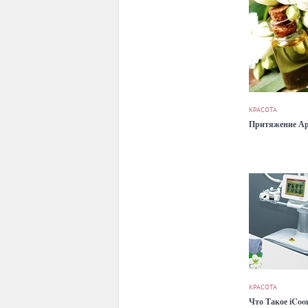
КРАСОТА
Притяжение А
КРАСОТА
Что Такое iCoo