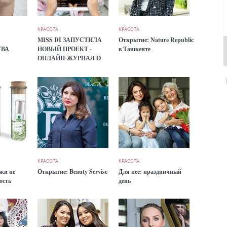
КРАСОТА
КРАСОТА
MISS DI ЗАПУСТИЛА
Открытие: Nature Republic
ТВА
НОВЫЙ ПРОЕКТ -
в Ташкенте
ОНЛАЙН-ЖУРНАЛ О
КРАСОТЕ
КРАСОТА
КРАСОТА
жи не
Открытие: Beauty Servise
Для нее: праздничный
ость
день