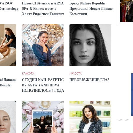
.VAISOV
Новое СПА-меню в ARYA
Бренд Nature Republic
 Dermatology
SPA & Fitness в отеле
Представил Новую Линию
Хаятт Ридженси Ташкент
Косметики
КРАСОТА
КРАСОТА
ual Hamam
СТУДИИ NAIL ESTETIC
ПРЕОБРАЖЕНИЕ ГЛАЗ
 Beauty
BY ASYA YANISHEVA
ИСПОЛНИЛОСЬ 4 ГОДА