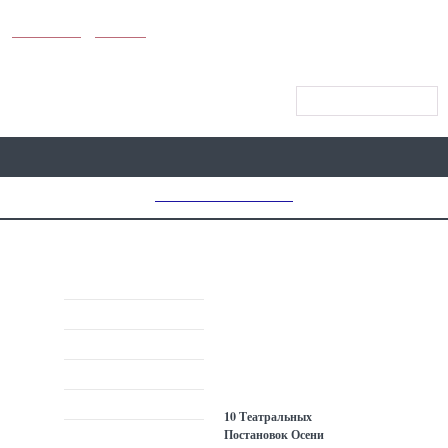
KUNUTUN
MYDAY
МЕНЮ САЙТА
MD CHOICE AWARDS
МАТЕРИАЛЫ
КИНО
ТЕАТР
КОНЦЕРТЫ, ШОУ
ВЫСТАВКИ
ТЕАТР
ВЕЧЕРИНКИ
10 Театральных
ДЕТЯМ
Постановок Осени