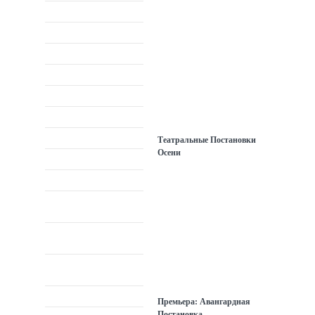
СПОРТ
ПУТЕШЕСТВИЯ
КНИГИ
ЕДА
ЁЛКИ
ИГРОВЫЕ ЗОНЫ
ТЕАТР
ПАРКИ
Театральные Постановки
Осени
ТЕАТРЫ
КЛУБЫ
ТВОРЧЕСКИЕ
СТУДИИ
СПОРТИВНЫЕ
ПЛОЩАДКИ
ЗАГОРОДНЫЙ
ОТДЫХ
ТЕАТР
НОВОСТИ
Премьера: Авангардная
Постановка