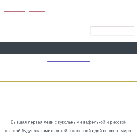
KUNUTUN
MYDAY
МЕНЮ САЙТА
MD CHOICE AWARDS
ЕДА
Мишель Обама Запустила
Детское Шоу На Netflix
Бывшая первая леди с кукольными вафелькой и рисовой
пышкой будут знакомить детей с полезной едой со всего мира.