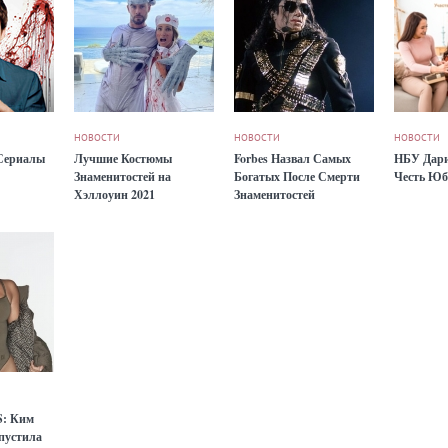
НОВОСТИ
НОВОСТИ
НОВОСТИ
Сериалы
Лучшие Костюмы
Forbes Назвал Самых
НБУ Дари
Знаменитостей на
Богатых После Смерти
Честь Юб
Хэллоуин 2021
Знаменитостей
S: Ким
пустила