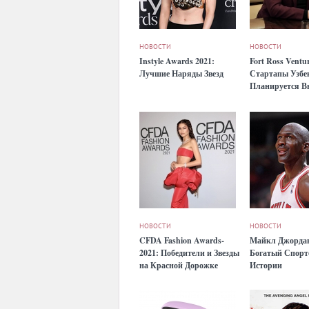
НОВОСТИ
НОВОСТИ
Instyle Awards 2021:
Fort Ross Ventur
Лучшие Наряды Звезд
Стартапы Узбе
Планируется В
Мировой Рыно
НОВОСТИ
НОВОСТИ
CFDA Fashion Awards-
Майкл Джорда
2021: Победители и Звезды
Богатый Спорт
на Красной Дорожке
Истории