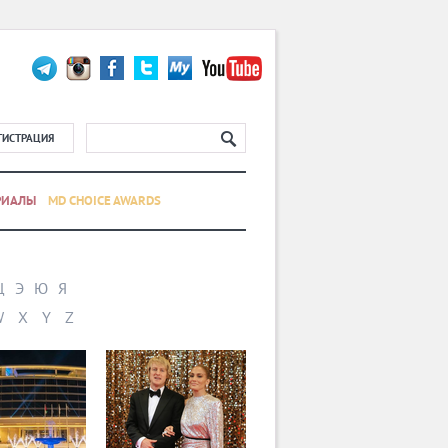
ГИСТРАЦИЯ
РИАЛЫ
MD CHOICE AWARDS
Щ
Э
Ю
Я
W
X
Y
Z