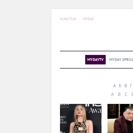
KUNUTUN
MYDAY
MYDAYTV
MYDAY SPECI
А
Б
В
Г
A
B
C