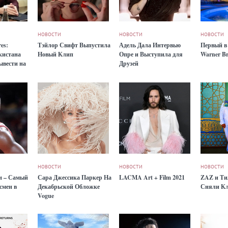
НОВОСТИ
НОВОСТИ
НОВОСТИ
es:
Тэйлор Свифт Выпустила
Адель Дала Интервью
Первый в
кистана
Новый Клип
Опре и Выступила для
Warner Br
ывести на
Друзей
к
НОВОСТИ
НОВОСТИ
НОВОСТИ
н – Самый
Сара Джессика Паркер На
LACMA Art + Film 2021
ZAZ и Ти
смен в
Декабрьской Обложке
Сняли Кл
Vogue