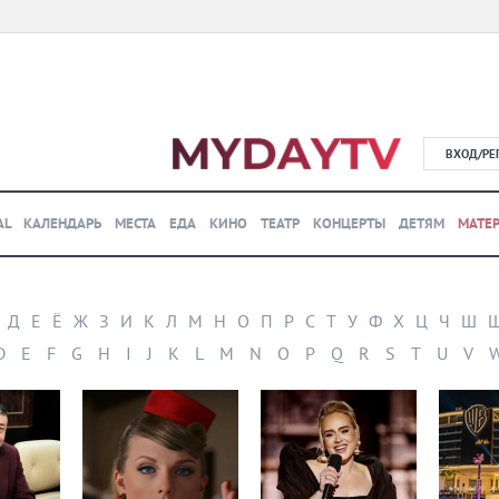
ВХОД/РЕ
AL
КАЛЕНДАРЬ
МЕСТА
ЕДА
КИНО
ТЕАТР
КОНЦЕРТЫ
ДЕТЯМ
МАТЕ
Д
Е
Ё
Ж
З
И
К
Л
М
Н
О
П
Р
С
Т
У
Ф
Х
Ц
Ч
Ш
D
E
F
G
H
I
J
K
L
M
N
O
P
Q
R
S
T
U
V