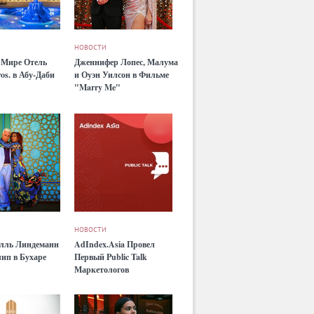
НОВОСТИ
 Мире Отель
Дженнифер Лопес, Малума
os. в Абу-Даби
и Оуэн Уилсон в Фильме
"Marry Me"
НОВОСТИ
лль Линдеманн
AdIndex.Asia Провел
ип в Бухаре
Первый Public Talk
Маркетологов