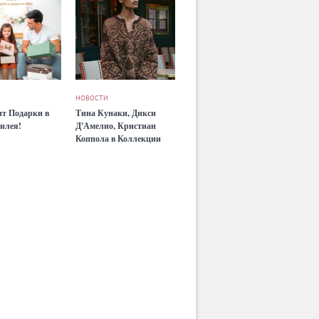
НОВОСТИ
т Подарки в
Тина Кунаки, Дикси
илея!
Д'Амелио, Кристиан
Коппола в Коллекции
Valentino Resort-2022