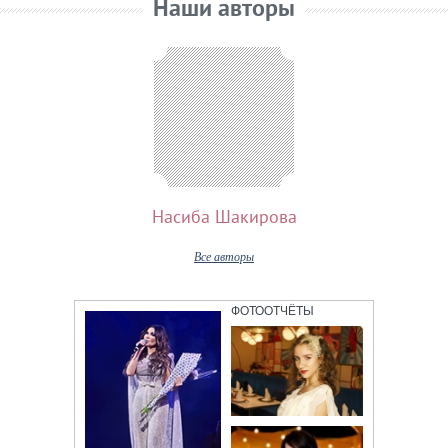
Наши авторы
Насиба Шакирова
Все авторы
ФОТООТЧЁТЫ