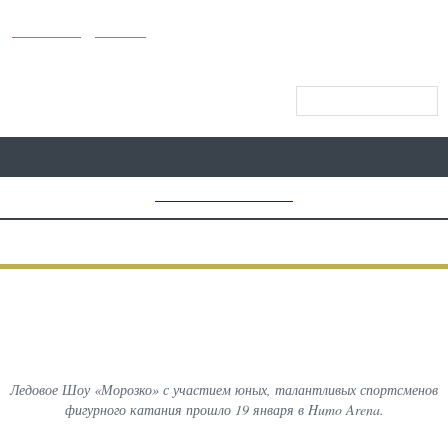
KUNUTUN
MYDAY
МЕНЮ САЙТА
MD CHOICE AWARDS
ПРЕДЫДУЩИЙ
ВСЕ
СЛЕДУЮЩИЙ
ФОТОГРАФИИ С МЕРОПРИЯТИЙ
Ледовое Шоу «Морозко»
Ледовое Шоу «Морозко» с участием юных, талантливых спортсменов
фигурного катания прошло 19 января в Humo Arena.