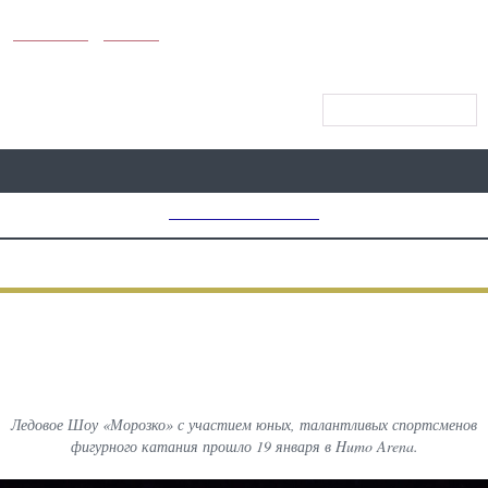
KUNUTUN
MYDAY
МЕНЮ САЙТА
MD CHOICE AWARDS
ПРЕДЫДУЩИЙ
ВСЕ
СЛЕДУЮЩИЙ
ФОТОГРАФИИ С МЕРОПРИЯТИЙ
Ледовое Шоу «Морозко»
Ледовое Шоу «Морозко» с участием юных, талантливых спортсменов
фигурного катания прошло 19 января в Humo Arena.